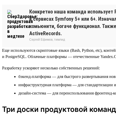
Конкретно наша команда использует P
в сервисах Symfony 5+ или 6+. Изнача
комьюнити, богаче функционал. Также 
ActiveRecords.
Сергей Ефимов, тимлид
Еще используются скриптовые языки (Bash, Python, etc), контейн
и PostgreSQL. Облачные платформы — отечественные Yandex.Cl
Разработку ускоряют несколько собственных решений:
бэкенд-платформа — для быстрого развертывания но
инфраструктурная платформа — для стандартизации 
дизайн-система — для переиспользования фронтенд-
Три доски продуктовой коман