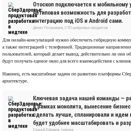
Отоскоп подключается к мобильному 
нетиповая возможность для разработ
интеграцию под iOS и Android сами.
Денис Потрываев, СТО цифровых продуктов
Для онлайн-консультаций нужно обеспечить гибридную коммуни
а также интеграцией с телефонией. Традиционные направления
пользователей, который делает вывод, действительно ли они 
будут получать единое окно для всего взаимодействия с клини
Наконец, есть масштабные задачи по развитию платформы Сбер
архитектуре.
Ключевая задача нашей команды — ра
в рамках монолита, вынесение бизнес
сделать лучше, спланировали и идем 
будет удобнее масштабировать и раз
Сергей Ефимов, тимлид