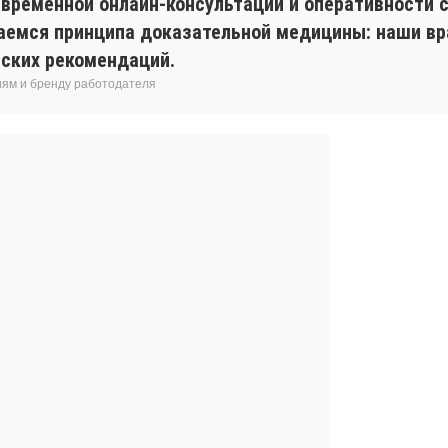
евременной онлайн-консультации и оперативности с
аемся принципа доказательной медицины: наши вр
ских рекомендаций.
иям и бренду работодателя