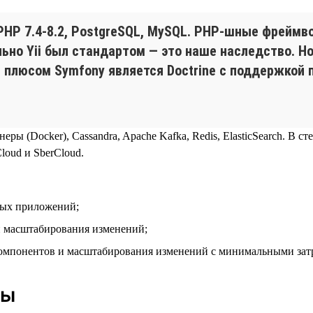
HP 7.4‑8.2, PostgreSQL, MySQL. PHP-шные фреймвор
льно Yii был стандартом — это наше наследство. Н
плюсом Symfony является Doctrine с поддержкой па
еры (Docker), Cassandra, Apache Kafka, Redis, ElasticSearch. В с
oud и SberCloud.
вых приложений;
и масштабирования изменений;
компонентов и масштабирования изменений с минимальными зат
ды