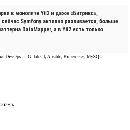
ки в монолите Yii2 и даже «Битрикс»,
о сейчас Symfony активно развивается, больше
ттерна DataMapper, а в Yii2 есть только
теке DevOps — Gitlab CI, Ansible, Kubernetes, MySQL
ратами.