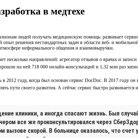
зработка в медтехе
лионам людей получать медицинскую помощь: развивает сервисы
й опыт решения нестандартных задач в области веб- и мобильно
 атмосфере неформального общения и взаимовыручки.
ет несколько направлений: агрегатор отзывов о врачах и запис
ошли на ней 718 000 онлайн-консультаций и 1,32 млн раз запис
ь в 2012 году, когда был основан сервис DocDoc. В 2017 году он
ть пути своего развития. А сейчас сервис быстро развивается и
ние клиники, а иногда спасают жизнь. Был случай
вечером все же проконсультировался через СберЗдо
м вызове скорой. В больнице оказалось, что счет у