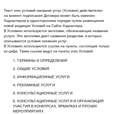
Текст этих условий оказания услуг (Условия) действителен
на момент подписания Договора может быть изменен
Хэдхантером в одностороннем порядке путем размещения
новой редакции Условий на Сайте Хэдхантера.
В Условиях используются заголовки, обозначающие название
услуги. Эти заголовки дают названия разделам, в которых
описываются условия оказания услуг.
В Условиях используются ссылки на пункты, состоящие только
из цифр. Такие ссылки ведут на пункты этих Условий.
1. ТЕРМИНЫ И ОПРЕДЕЛЕНИЯ
2. ОБЩИЕ УСЛОВИЯ
3. ИНФОРМАЦИОННЫЕ УСЛУГИ
1.1. Хэдхантер, или
Хэдхантер, ООО
4. РЕКЛАМНЫЕ УСЛУГИ
HeadHunter, или
«Хэдхантер», ИНН
2.1. Типы и статусы регистрации
5. КОНСУЛЬТАЦИОННЫЕ УСЛУГИ
Исполнитель
7718620740, адрес:
Типы регистрации
3.1. Предоставление доступа к базе данных
2.2. Активация услуг
6. КОНСУЛЬТАЦИОННЫЕ УСЛУГИ И ОРГАНИЗАЦИЯ
125047, г. Москва,
резюме с предложениями Соискателей
Описание и активация
УЧАСТИЯ В КОНКУРСАХ, ЯРМАРКАХ И ПРОЧИХ
2.1.1. Заказчику может быть присвоен один
4.0. Общие условия оказания рекламных услуг
внутригородская
о трудоустройстве с возможностью просмотра
МЕРОПРИЯТИЯХ
из Типов регистраций.
территория
4.0.1. Хэдхантер оказывает Заказчику услугу