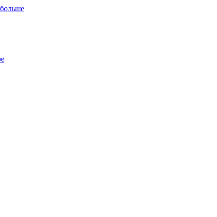
 больше
ре