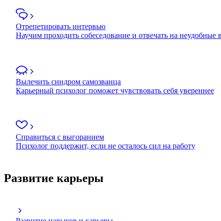
Отрепетировать интервью
Научим проходить собеседование и отвечать на неудобные
Вылечить синдром самозванца
Карьерный психолог поможет чувствовать себя увереннее
Справиться с выгоранием
Психолог поддержит, если не осталось сил на работу
Развитие карьеры
Развитие навыков и карьеры