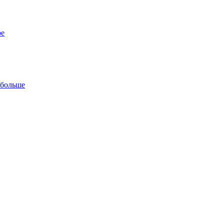
ре
 больше